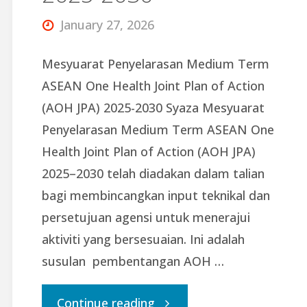
Workshop
January 27, 2026
for
Mesyuarat Penyelarasan Medium Term
the
ASEAN One Health Joint Plan of Action
(AOH JPA) 2025-2030 Syaza Mesyuarat
Work
Penyelarasan Medium Term ASEAN One
Health Joint Plan of Action (AOH JPA)
Programmes
2025–2030 telah diadakan dalam talian
of
bagi membincangkan input teknikal dan
persetujuan agensi untuk menerajui
ASEAN
aktiviti yang bersesuaian. Ini adalah
susulan pembentangan AOH …
Health
"Mesyuarat
Continue reading
Sector"