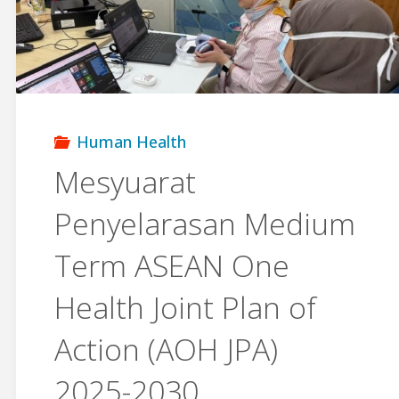
Kerja
Bil.2/2026
Bagi
Human Health
Penganjuran
Mesyuarat
Penyelarasan Medium
Collective
Term ASEAN One
Development
Health Joint Plan of
Meeting
Action (AOH JPA)
and
2025-2030