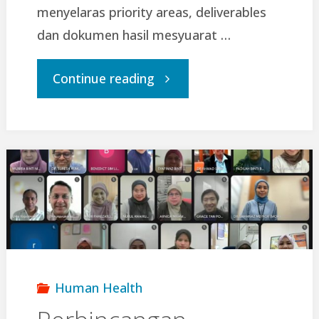
menyelaras priority areas, deliverables
dan dokumen hasil mesyuarat …
"Mesyuarat
Continue reading
JK
Substantif
sempena
Kepengerusian
ASEAN-
Human Health
KKM