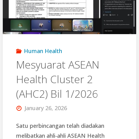
Group
1,
National
Human Health
Antimicrobial
Mesyuarat ASEAN
Health Cluster 2
Resistance
(AHC2) Bil 1/2026
Committee:
January 26, 2026
Stakeholder
Satu perbincangan telah diadakan
Mapping"
melibatkan ahli-ahli ASEAN Health