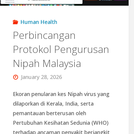
E-
Human Health
Spar
Perbincangan
Protokol Pengurusan
bagi
Nipah Malaysia
Tahun
January 28, 2026
2025/2026"
Ekoran penularan kes Nipah virus yang
dilaporkan di Kerala, India, serta
pemantauan berterusan oleh
Pertubuhan Kesihatan Sedunia (WHO)
terhadap ancaman penyakit berjangkit