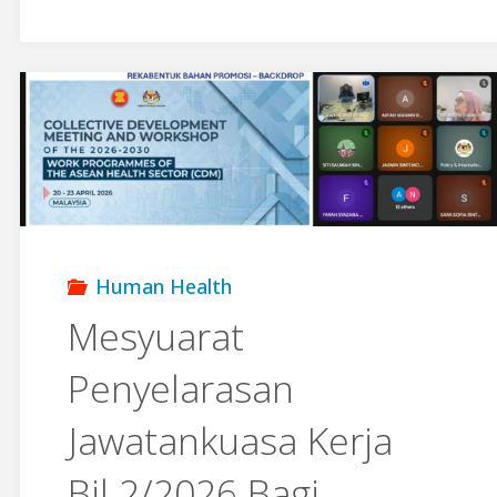
Literasi
Kesihatan
Promosi
AMR"
Human Health
Mesyuarat
Penyelarasan
Jawatankuasa Kerja
Bil.2/2026 Bagi