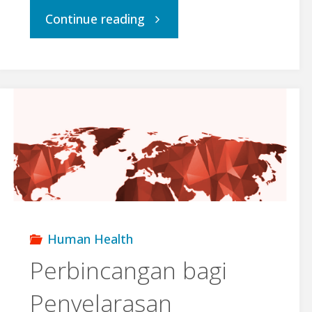
"Mesyuarat
Continue reading
Jawatankuasa
Exco
dan
Dasar
Program
Human Health
Kesihatan
Perbincangan bagi
Awam
Penyelarasan