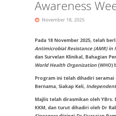
Awareness We
November 18, 2025
Pada 18 November 2025, telah be
Antimicrobial Resistance (AMR) in 
dan Survelan Klinikal, Bahagian 
World Health Organization
(WHO) b
Program ini telah dihadiri seramai
Bernama, Siakap Keli,
Independent 
Majlis telah dirasmikan oleh YBr
KKM, dan turut dihadiri oleh Dr R
Singapore
diiringi Dr Sivarajan R