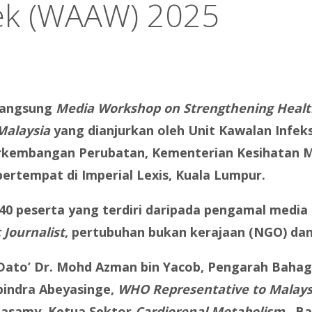
ek (WAAW) 2025
rlangsung
Media Workshop on Strengthening Health
Malaysia
yang dianjurkan oleh Unit Kawalan Infek
Perkembangan Perubatan, Kementerian Kesihatan 
ertempat di Imperial Lexis, Kuala Lumpur.
 40 peserta yang terdiri daripada pengamal media
Journalist
, pertubuhan bukan kerajaan (NGO) dan j
s. Dato’ Dr. Mohd Azman bin Yacob, Pengarah Bah
abindra Abeyasinge,
WHO Representative to Malays
amasamy, Ketua Sektor
Cardiorenal Metabolism
, B