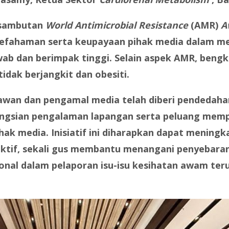
 sambutan
World Antimicrobial Resistance
(AMR)
A
fahaman serta keupayaan pihak media dalam men
b dan berimpak tinggi. Selain aspek AMR, bengke
idak berjangkit dan obesiti.
rtawan dan pengamal media telah diberi pendeda
ongsian pengalaman lapangan serta peluang memp
hak media. Inisiatif ini diharapkan dapat menin
fektif, sekali gus membantu menangani penyebara
nal dalam pelaporan isu-isu kesihatan awam ter