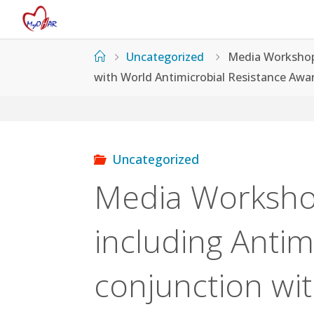
Skip
to
content
Home
Uncategorized
Media Workshop 
with World Antimicrobial Resistance Aw
Uncategorized
Media Workshop
including Antim
conjunction wit