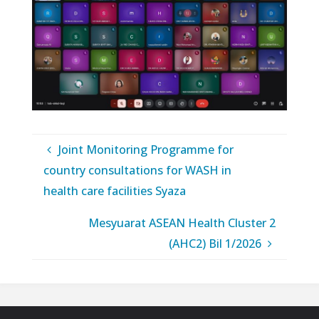
Joint Monitoring Programme for
country consultations for WASH in
health care facilities Syaza
Mesyuarat ASEAN Health Cluster 2
(AHC2) Bil 1/2026