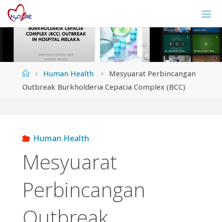
Skip
to
content
Home
Human Health
Mesyuarat Perbincangan
Outbreak Burkholderia Cepacia Complex (BCC)
Human Health
Mesyuarat
Perbincangan
Outbreak