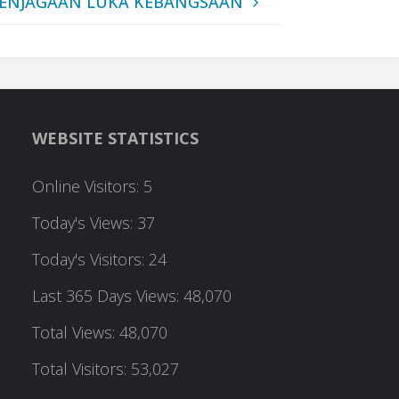
PENJAGAAN LUKA KEBANGSAAN
WEBSITE STATISTICS
Online Visitors:
5
Today's Views:
37
Today's Visitors:
24
Last 365 Days Views:
48,070
Total Views:
48,070
Total Visitors:
53,027