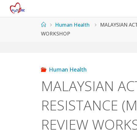
Skip
to
content
Home
Human Health
MALAYSIAN ACT
WORKSHOP
Human Health
MALAYSIAN AC
RESISTANCE (
REVIEW WORK