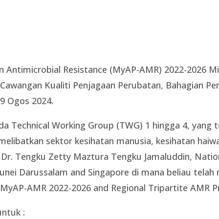
 on Antimicrobial Resistance (MyAP-AMR) 2022-2026 
i, Cawangan Kualiti Penjagaan Perubatan, Bahagian P
29 Ogos 2024.
ipada Technical Working Group (TWG) 1 hingga 4, yang
melibatkan sektor kesihatan manusia, kesihatan hai
oleh Dr. Tengku Zetty Maztura Tengku Jamaluddin, Na
Brunei Darussalam and Singapore di mana beliau tel
 MyAP-AMR 2022-2026 and Regional Tripartite AMR Pr
untuk :